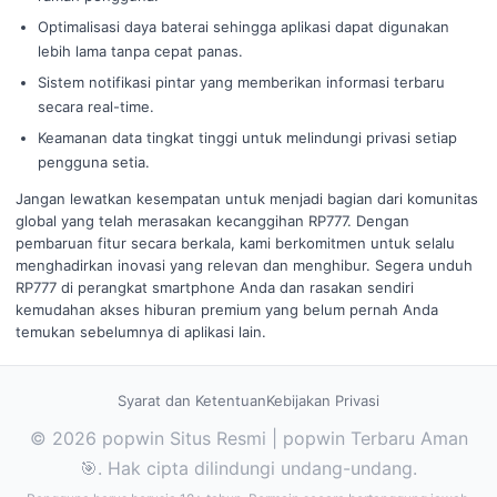
Optimalisasi daya baterai sehingga aplikasi dapat digunakan
lebih lama tanpa cepat panas.
Sistem notifikasi pintar yang memberikan informasi terbaru
secara real-time.
Keamanan data tingkat tinggi untuk melindungi privasi setiap
pengguna setia.
Jangan lewatkan kesempatan untuk menjadi bagian dari komunitas
global yang telah merasakan kecanggihan RP777. Dengan
pembaruan fitur secara berkala, kami berkomitmen untuk selalu
menghadirkan inovasi yang relevan dan menghibur. Segera unduh
RP777 di perangkat smartphone Anda dan rasakan sendiri
kemudahan akses hiburan premium yang belum pernah Anda
temukan sebelumnya di aplikasi lain.
Syarat dan Ketentuan
Kebijakan Privasi
© 2026 popwin Situs Resmi | popwin Terbaru Aman
🎯. Hak cipta dilindungi undang-undang.