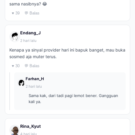
sama nasibnya? 😂
♥ 39
💬 Balas
Endang_J
2 hari lalu
Kenapa ya sinyal provider hari ini bapuk banget, mau buka
sosmed aja muter terus.
♥ 30
💬 Balas
Farhan_H
2 hari lalu
Sama kak, dari tadi pagi lemot bener. Gangguan
kali ya.
Rina_Kyut
4 hari lalu