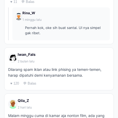
♥ 11
💬 Balas
Rina_W
1 minggu lalu
Pernah kok, oke sih buat santai. UI nya simpel
gak ribet.
Iwan_Fals
2 bulan lalu
Dilarang spam iklan atau link phising ya temen-temen,
harap dipatuhi demi kenyamanan bersama.
♥ 120
💬 Balas
Qila_Z
2 hari lalu
Malam minggu cuma di kamar aja nonton film, ada yang