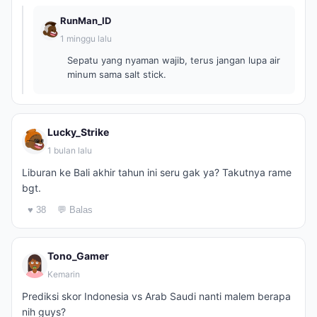
RunMan_ID
1 minggu lalu
Sepatu yang nyaman wajib, terus jangan lupa air
minum sama salt stick.
Lucky_Strike
1 bulan lalu
Liburan ke Bali akhir tahun ini seru gak ya? Takutnya rame
bgt.
♥ 38
💬 Balas
Tono_Gamer
Kemarin
Prediksi skor Indonesia vs Arab Saudi nanti malem berapa
nih guys?