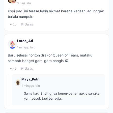
3 hari lalu
Kopi pagi ini terasa lebih nikmat karena kerjaan lagi nggak
terlalu numpuk.
♥ 15
💬 Balas
Laras_Ati
1 minggu lalu
Baru selesai nonton drakor Queen of Tears, mataku
sembab banget gara-gara nangis 😭
♥ 40
💬 Balas
Maya_Putri
1 minggu lalu
Sama kak! Endingnya bener-bener gak disangka
ya, nyesek tapi bahagia.