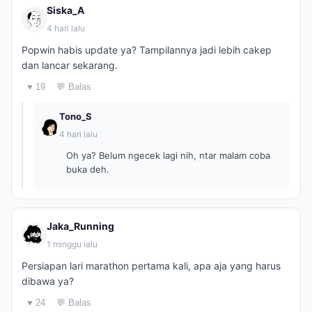
Siska_A
4 hari lalu
Popwin habis update ya? Tampilannya jadi lebih cakep
dan lancar sekarang.
♥ 19
💬 Balas
Tono_S
4 hari lalu
Oh ya? Belum ngecek lagi nih, ntar malam coba
buka deh.
Jaka_Running
1 minggu lalu
Persiapan lari marathon pertama kali, apa aja yang harus
dibawa ya?
♥ 24
💬 Balas