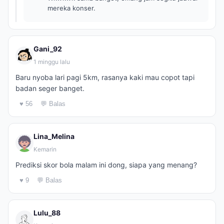
mereka konser.
Gani_92
1 minggu lalu
Baru nyoba lari pagi 5km, rasanya kaki mau copot tapi
badan seger banget.
♥ 56
💬 Balas
Lina_Melina
Kemarin
Prediksi skor bola malam ini dong, siapa yang menang?
♥ 9
💬 Balas
Lulu_88