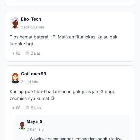
Eko_Tech
2 minggu lalu
Tips hemat baterai HP: Matikan fitur lokasi kalau gak
kepake bgt.
♥ 92
💬 Balas
CatLover99
3 hari lalu
Kucing gue tiba-tiba lari-larian gak jelas jam 3 pagi,
zoomies nya kumat 💀
♥ 68
💬 Balas
Maya_S
3 hari lalu
Wkwkwk sama banget, emang jam segitu jadwal