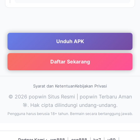
Unduh APK
Daftar Sekarang
Syarat dan Ketentuan
Kebijakan Privasi
© 2026 popwin Situs Resmi | popwin Terbaru Aman
🎯. Hak cipta dilindungi undang-undang.
Pengguna harus berusia 18+ tahun. Bermain secara bertanggung jawab.
Partner Kami：
wp888
|
osg888
|
ke7
|
v89
|