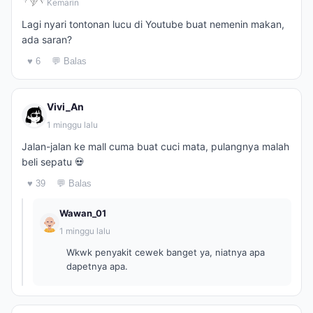
Kemarin
Lagi nyari tontonan lucu di Youtube buat nemenin makan,
ada saran?
♥ 6
💬 Balas
Vivi_An
1 minggu lalu
Jalan-jalan ke mall cuma buat cuci mata, pulangnya malah
beli sepatu 💀
♥ 39
💬 Balas
Wawan_01
1 minggu lalu
Wkwk penyakit cewek banget ya, niatnya apa
dapetnya apa.