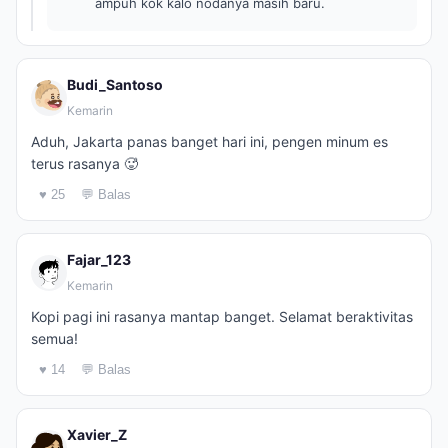
ampuh kok kalo nodanya masih baru.
Budi_Santoso
Kemarin
Aduh, Jakarta panas banget hari ini, pengen minum es
terus rasanya 🥵
♥ 25
💬 Balas
Fajar_123
Kemarin
Kopi pagi ini rasanya mantap banget. Selamat beraktivitas
semua!
♥ 14
💬 Balas
Xavier_Z