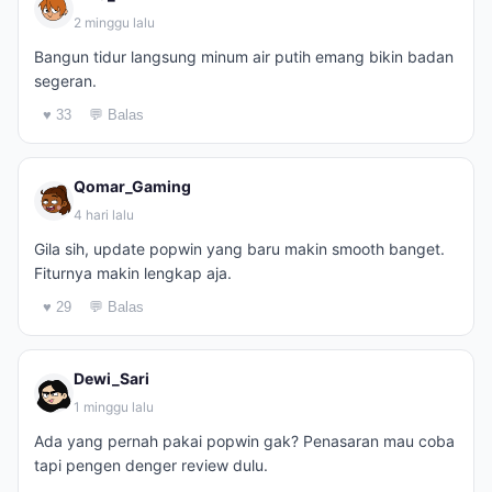
2 minggu lalu
Bangun tidur langsung minum air putih emang bikin badan
segeran.
♥ 33
💬 Balas
Qomar_Gaming
4 hari lalu
Gila sih, update popwin yang baru makin smooth banget.
Fiturnya makin lengkap aja.
♥ 29
💬 Balas
Dewi_Sari
1 minggu lalu
Ada yang pernah pakai popwin gak? Penasaran mau coba
tapi pengen denger review dulu.