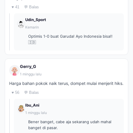
♥ 41
💬 Balas
Udin_Sport
Kemarin
Optimis 1-0 buat Garuda! Ayo Indonesia bisa!!
🇮🇩
Gerry_G
1 minggu lalu
Harga bahan pokok naik terus, dompet mulai menjerit hiks.
♥ 56
💬 Balas
Ibu_Ani
1 minggu lalu
Bener banget, cabe aja sekarang udah mahal
banget di pasar.