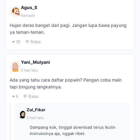
Agus_S
Kemarin
Hujan deras banget dari pagi. Jangan lupa bawa payung
ya teman-teman.
♥ 30
💬 Balas
Yani_Mulyani
5 hari lalu
Ada yang tahu cara daftar popwin? Pengen coba main
tapi bingung langkahnya.
♥ 6
💬 Balas
Zul_Fikar
5 hari lalu
Gampang kok, tinggal download terus ikutin
instruksinya aja, nggak ribet.