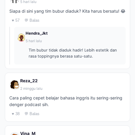
5 hari lalu
Siapa di sini yang tim bubur diaduk? Kita harus bersatu! 😂
♥ 57
💬 Balas
Hendra_Jkt
5 hari lalu
Tim bubur tidak diaduk hadir! Lebih estetik dan
rasa toppingnya berasa satu-satu.
Reza_22
2 minggu lalu
Cara paling cepet belajar bahasa inggris itu sering-sering
denger podcast sih.
♥ 38
💬 Balas
Vina_M