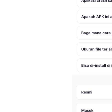
Aplikasi crash s
Apakah APK ini 
Bagaimana cara 
Ukuran file terla
Bisa di-install d
Resmi
Masuk