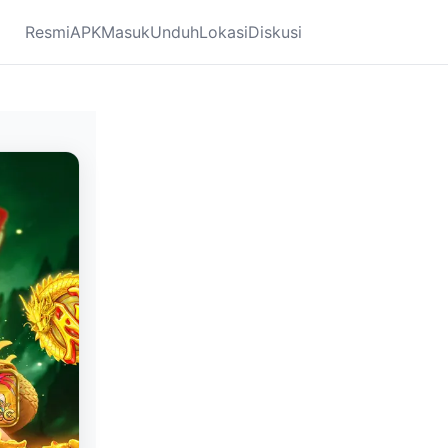
Resmi
APK
Masuk
Unduh
Lokasi
Diskusi