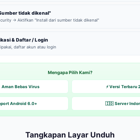
"Sumber tidak dikenal"
urity → Aktifkan "Install dari sumber tidak dikenal"
ikasi & Daftar / Login
dipakai, daftar akun atau login
Mengapa Pilih Kami?
% Aman Bebas Virus
⚡ Versi Terbaru
pport Android 6.0+
🇮🇩 Server Indo
Tangkapan Layar Unduh