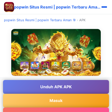
popwin Situs Resmi | popwin Terbaru Aman 🎯
popwin Situs Resmi | popwin Terbaru Aman 🎯
›
APK
Unduh APK APK
Masuk