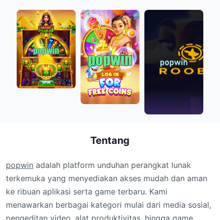
Tentang
popwin
adalah platform unduhan perangkat lunak
terkemuka yang menyediakan akses mudah dan aman
ke ribuan aplikasi serta game terbaru. Kami
menawarkan berbagai kategori mulai dari media sosial,
pengeditan video, alat produktivitas, hingga game