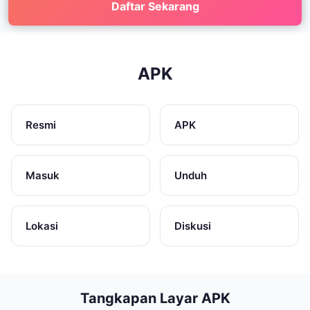
Daftar Sekarang
APK
Resmi
APK
Masuk
Unduh
Lokasi
Diskusi
Tangkapan Layar APK