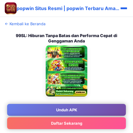
popwin Situs Resmi | popwin Terbaru Aman 🎯
← Kembali ke Beranda
99SL: Hiburan Tanpa Batas dan Performa Cepat di
Genggaman Anda
Unduh APK
Daftar Sekarang